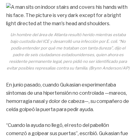
Un hombre del área de Atlanta resultó herido mientras estaba
bajo custodia del ICE y desarrolló una infección por
E. coli
. “No
podía entender por qué me trataban con tanta dureza”, dijo el
padre de seis ciudadanos estadounidenses, quien ahora es
residente permanente legal, pero pidió no ser identificado para
evitar posibles represalias contra su familia. (Brynn Anderson/AP)
En junio pasado, cuando Gukasian experimentaba
síntomas de una hipertensión no controlada —mareos,
hemorragia nasal y dolor de cabeza—, su compañero de
celda golpeó la puerta para pedir ayuda.
“Cuando la ayuda no llegó, el resto del pabellón
comenzó a golpear sus puertas”, escribió. Gukasian fue