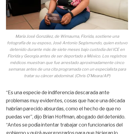
María José González, de Wimauma, Florida, sostiene una
fotografía de su esposo, José Antonio Segismundo, quien estuvo
detenido durante más de siete meses bajo custodia del ICE en
Florida y Georgia antes de ser deportado a México. Los registros
médicos muestran que fue arrestado aproximadamente cinco
semanas antes de una cita programada con un especialista para
tratar su cáncer abdominal. (Chris O’Meara/AP)
“Es una especie de indiferencia descarada ante
problemas muy evidentes, cosas que hace una década
habrían parecido absurdas, como el hecho de que no
puedas ver”, dijo Brian Hoffman, abogado del detenido.
“Antes se podía intentar trabajar con funcionarios del
gobierno y quizá avergonzarlos para que hicieran lo